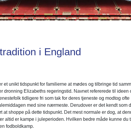
radition i England
et unikt tidspunkt for familierne at mødes og tilbringe tid samm
 dronning Elizabeths regeringstid. Navnet refererede til ideen o
k tjenestefolk tidligere fri som tak for deres tjeneste og modtog of
 julemiddagen med sine nærmeste. Derudover er det kendt som den
rt at shoppe på dette tidspunkt. Det mest normale er dog, at de
 der altid er kampe i juleperioden. Hvilken bedre måde kunne du t
 en fodboldkamp.