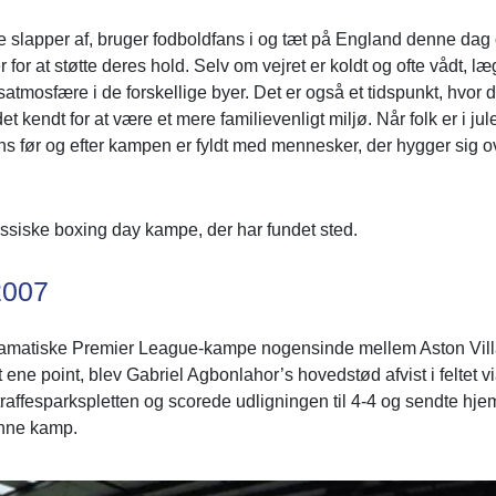
e slapper af, bruger fodboldfans i og tæt på England denne dag
r for at støtte deres hold. Selv om vejret er koldt og ofte vådt, læ
atmosfære i de forskellige byer. Det er også et tidspunkt, hvor 
det kendt for at være et mere familievenligt miljø. Når folk er i j
ns før og efter kampen er fyldt med mennesker, der hygger sig o
ssiske boxing day kampe, der har fundet sted.
007
ramatiske Premier League-kampe nogensinde mellem Aston Villa 
 ene point, blev Gabriel Agbonlahor’s hovedstød afvist i feltet v
 straffesparkspletten og scorede udligningen til 4-4 og sendte h
denne kamp.