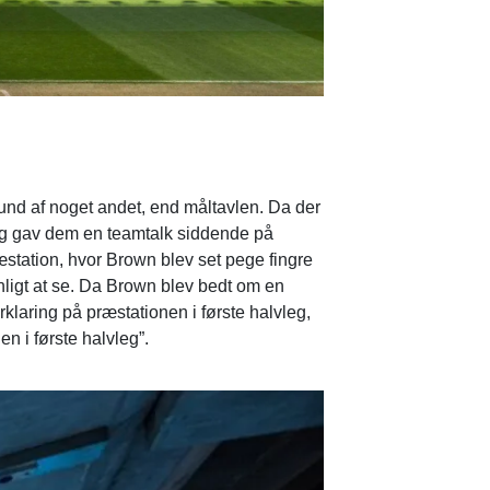
und af noget andet, end måltavlen. Da der
n og gav dem en teamtalk siddende på
æstation, hvor Brown blev set pege fingre
anligt at se. Da Brown blev bedt om en
rklaring på præstationen i første halvleg,
n i første halvleg”.