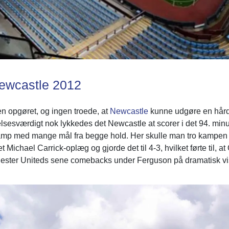
ewcastle 2012
den opgøret, og ingen troede, at
Newcastle
kunne udgøre en hård
lsesværdigt nok lykkedes det Newcastle at scorer i det 94. minut 
 kamp med mange mål fra begge hold. Her skulle man tro kampen 
chael Carrick-oplæg og gjorde det til 4-3, hvilket førte til, at 
ester Uniteds sene comebacks under Ferguson på dramatisk vi