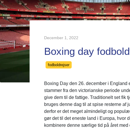
December 1, 2022
Boxing day fodboldt
Categories
fodboldrejser
Boxing Day den 26. december i England er 
stammer fra den victorianske periode under
give dem til de fattige. Traditionelt set fi
bruges denne dag til at spise resterne af
derfor er det meget almindeligt og populæ
gør det til det eneste land i Europa, hvor
kombinere denne særlige tid på året med