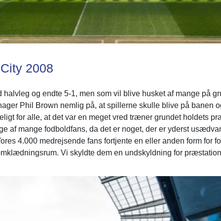
City 2008
d halvleg og endte 5-1, men som vil blive husket af mange på gr
-manager Phil Brown nemlig på, at spillerne skulle blive på bane
igt for alle, at det var en meget vred træner grundet holdets pr
ænge af mange fodboldfans, da det er noget, der er yderst usædv
Vores 4.000 medrejsende fans fortjente en eller anden form for fo
t omklædningsrum. Vi skyldte dem en undskyldning for præstatione